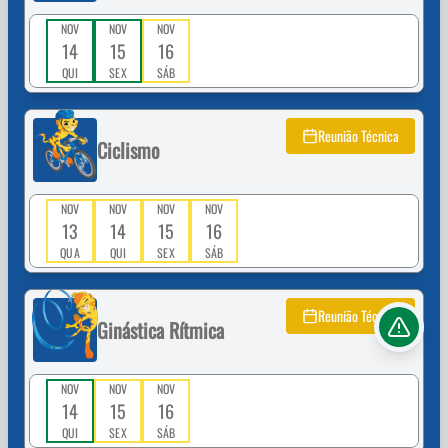
NOV
NOV
NOV
14
15
16
QUI
SEX
SÁB
Reunião Técnica
Ciclismo
NOV
NOV
NOV
NOV
13
14
15
16
QUA
QUI
SEX
SÁB
Reunião Técnica
Ginástica Rítmica
NOV
NOV
NOV
14
15
16
QUI
SEX
SÁB