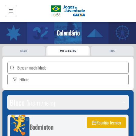
Calendário
GRADE
MODALIDADES
DIAS
Filtrar
Bloco 1
(13-11 / 16-11)
Reunião Técnica
Badminton